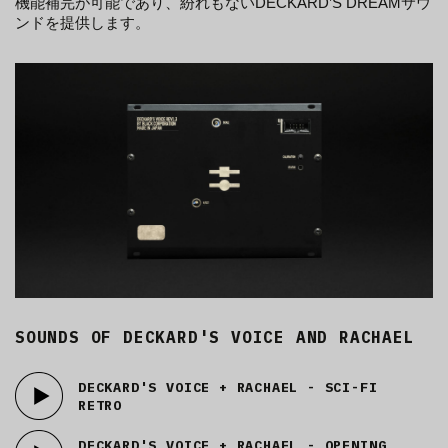
機能補完が可能であり、紛れもないDECKARD’S DREAMサウ
ンドを提供します。
SOUNDS OF DECKARD'S VOICE AND RACHAEL
DECKARD'S VOICE + RACHAEL - SCI-FI
RETRO
DECKARD'S VOICE + RACHAEL - OPENING