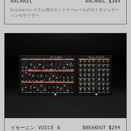
RACHAEL
RACHAEL $349
Eurorackシステム用のエントリーレベルのセミモジュラー
シンセサイザー
イセーニン VOICE &
BREAKOUT $299