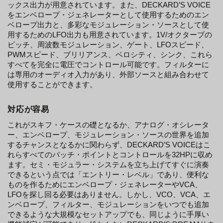
ックス出力が用意されています。また、DECKARD’S VOICE
をエンベロープ・ジェネレーターとして使用するためのエン
ベロープ出力と、多彩なモジュレーション・ソースとして使
用するためのLFO出力も用意されています。1V/オクターブの
ピッチ、周波数モジュレーション、ゲート、LFOスピード、
PWMスピード、ブリリアンス、ベロシティ、シンク、これら
すべてを完全に電圧でコントロール可能です。フィルターに
は専用のオーディオ入力があり、外部ソースと組み合わせて
使用することができます。
対応が容易
これがスキフ・ケースの礎となるか、アナログ・オシレータ
ー、エンベロープ、モジュレーション・ソースの世界を追加
するチャンスとなるかに関わらず、DECKARD’S VOICEはこ
れらすべてのパッチ・ポイントとコントロールを32HPに収め
ます。セミ・モジュラー・システムを立ち上げてすぐに演奏
できるという点では「エントリー・レベル」であり、便利な
ものを作るためにエンベロープ・ジェネレーターやVCA、
LFOを探し回る必要はありません。しかし、VCO、VCA、エ
ンベロープ、フィルター、モジュレーションをいつでも追加
できるような大規模なセットアップでも、同じように手厚い