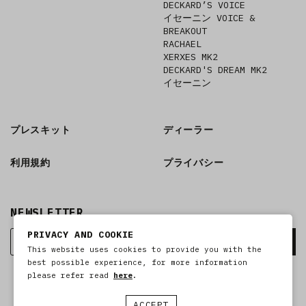
DECKARD’S VOICE
イセーニン VOICE &
BREAKOUT
RACHAEL
XERXES MK2
DECKARD'S DREAM MK2
イセーニン
プレスキット
ディーラー
利用規約
プライバシー
NEWSLETTER
PRIVACY AND COOKIE
This website uses cookies to provide you with the
best possible experience, for more information
please refer read
here
.
ACCEPT